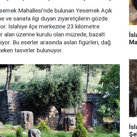
 Yesemek Mahallesi’nde bulunan Yesemek Açık
e ve sanata ilgi duyan ziyaretçilerin gözde
r. İslahiye ilçe merkezine 23 kilometre
r alan üzerine kurulu olan müzede, bazalt
İs
Ma
yor. Bu eserler arasında aslan figürleri, dağ
çeken tasvirler bulunuyor.
İs
Şe