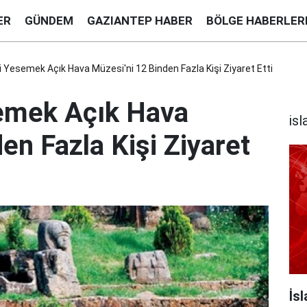
ER
GÜNDEM
GAZIANTEP HABER
BÖLGE HABERLER
ki Yesemek Açık Hava Müzesi'ni 12 Binden Fazla Kişi Ziyaret Etti
semek Açık Hava
is
en Fazla Kişi Ziyaret
İs