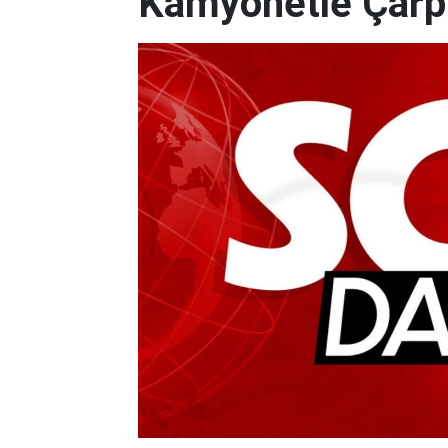
Kamyonetle Çarpış