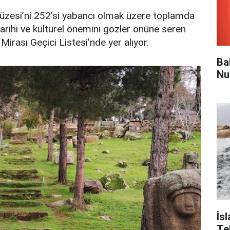
üzesi’ni 252’si yabancı olmak üzere toplamda
 tarihi ve kültürel önemini gözler önüne seren
ası Geçici Listesi’nde yer alıyor.
Ba
Nu
İsl
Te