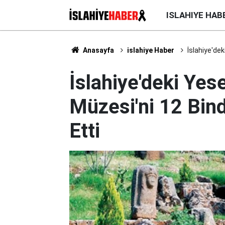
ISLAHIYE HAB
Anasayfa
islahiye Haber
İslahiye'de
İslahiye'deki Ye
Müzesi'ni 12 Bind
Etti