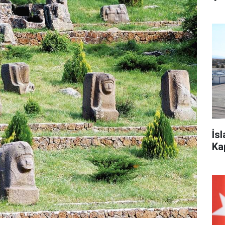
İs
Ka