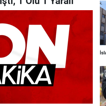
tı, 1 Ölü 1 Yaralı
İsl