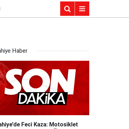
I
lahiye Haber
lahiye’de Feci Kaza: Motosiklet