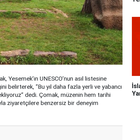
, Yesemek’in UNESCO’nun asıl listesine
İsl
ni belirterek, “Bu yıl daha fazla yerli ve yabancı
Yar
bekliyoruz” dedi. Çomak, müzenin hem tarihi
yla ziyaretçilere benzersiz bir deneyim