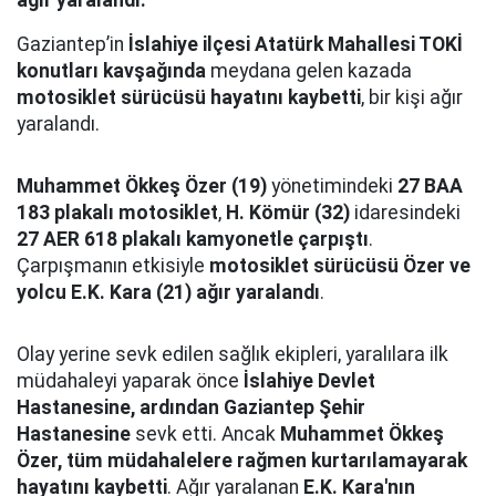
ağır yaralandı.
Gaziantep’in
İslahiye ilçesi Atatürk Mahallesi TOKİ
konutları kavşağında
meydana gelen kazada
motosiklet sürücüsü hayatını kaybetti
, bir kişi ağır
yaralandı.
Muhammet Ökkeş Özer (19)
yönetimindeki
27 BAA
183 plakalı motosiklet
,
H. Kömür (32)
idaresindeki
27 AER 618 plakalı kamyonetle çarpıştı
.
Çarpışmanın etkisiyle
motosiklet sürücüsü Özer ve
yolcu E.K. Kara (21) ağır yaralandı
.
Olay yerine sevk edilen sağlık ekipleri, yaralılara ilk
müdahaleyi yaparak önce
İslahiye Devlet
Hastanesine, ardından Gaziantep Şehir
Hastanesine
sevk etti. Ancak
Muhammet Ökkeş
Özer, tüm müdahalelere rağmen kurtarılamayarak
hayatını kaybetti
. Ağır yaralanan
E.K. Kara'nın