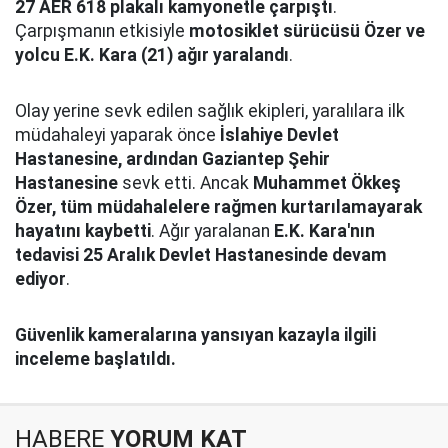
27 AER 618 plakalı kamyonetle çarpıştı
.
Çarpışmanın etkisiyle
motosiklet sürücüsü Özer ve
yolcu E.K. Kara (21) ağır yaralandı
.
Olay yerine sevk edilen sağlık ekipleri, yaralılara ilk
müdahaleyi yaparak önce
İslahiye Devlet
Hastanesine, ardından Gaziantep Şehir
Hastanesine
sevk etti. Ancak
Muhammet Ökkeş
Özer, tüm müdahalelere rağmen kurtarılamayarak
hayatını kaybetti
. Ağır yaralanan
E.K. Kara'nın
tedavisi 25 Aralık Devlet Hastanesinde devam
ediyor
.
Güvenlik kameralarına yansıyan kazayla ilgili
inceleme başlatıldı.
HABERE
YORUM KAT