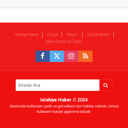
islahiye Haber
Künye
İletişim
Gizlilik İlkeleri
İçerik Kaldırma Talebi
Islahiye Haber
© 2024
Sitemizde kullanılan içerik ve görsellerin tüm hakları saklıdır, izinsiz
kullanımı hukuki yaptırıma tabidir.