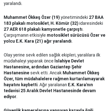
yaralandı.
Muhammet Ökkeş Özer (19)
yönetimindeki
27 BAA
183 plakalı motosiklet
,
H. Kömür (32)
idaresindeki
27 AER 618 plakalı kamyonetle çarpıştı
.
Çarpışmanın etkisiyle
motosiklet sürücüsü Özer ve
yolcu E.K. Kara (21) ağır yaralandı
.
Olay yerine sevk edilen sağlık ekipleri, yaralılara ilk
müdahaleyi yaparak önce
İslahiye Devlet
Hastanesine, ardından Gaziantep Şehir
Hastanesine
sevk etti. Ancak
Muhammet Ökkeş
Özer, tüm müdahalelere rağmen kurtarılamayarak
hayatını kaybetti
. Ağır yaralanan
E.K. Kara'nın
tedavisi 25 Aralık Devlet Hastanesinde devam
ediyor
.
Güvenlik kameralarına yansıyan kazayla ilgili