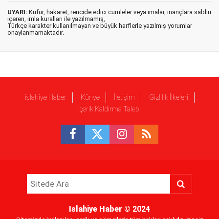
UYARI:
Küfür, hakaret, rencide edici cümleler veya imalar, inançlara saldırı
içeren, imla kuralları ile yazılmamış,
Türkçe karakter kullanılmayan ve büyük harflerle yazılmış yorumlar
onaylanmamaktadır.
islahiye Haber
Künye
İletişim
Gizlilik İlkeleri
İçerik Kaldırma Talebi
Islahiye Haber
© 2024