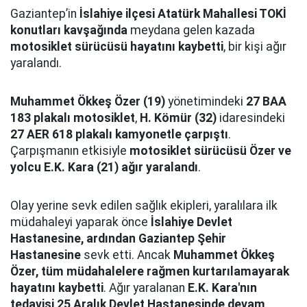
Gaziantep’in
İslahiye ilçesi Atatürk Mahallesi TOKİ
konutları kavşağında
meydana gelen kazada
motosiklet sürücüsü hayatını kaybetti
, bir kişi ağır
yaralandı.
Muhammet Ökkeş Özer (19)
yönetimindeki
27 BAA
183 plakalı motosiklet
,
H. Kömür (32)
idaresindeki
27 AER 618 plakalı kamyonetle çarpıştı
.
Çarpışmanın etkisiyle
motosiklet sürücüsü Özer ve
yolcu E.K. Kara (21) ağır yaralandı
.
Olay yerine sevk edilen sağlık ekipleri, yaralılara ilk
müdahaleyi yaparak önce
İslahiye Devlet
Hastanesine, ardından Gaziantep Şehir
Hastanesine
sevk etti. Ancak
Muhammet Ökkeş
Özer, tüm müdahalelere rağmen kurtarılamayarak
hayatını kaybetti
. Ağır yaralanan
E.K. Kara'nın
tedavisi 25 Aralık Devlet Hastanesinde devam