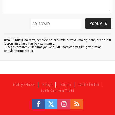
UYARI:
Küfür, hakaret, rencide edici cümleler veya imalar, inançlara saldırı
içeren, imla kuralları ile yazılmamış,
Türkçe karakter kullanılmayan ve büyük harflerle yazılmış yorumlar
onaylanmamaktadır.
islahiye Haber
Künye
İletişim
Gizlilik İlkeleri
İçerik Kaldırma Talebi