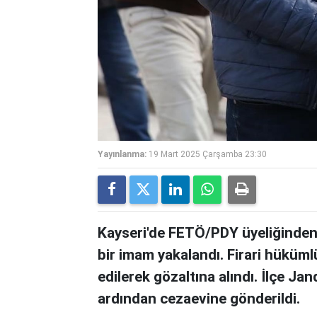
Yayınlanma:
19 Mart 2025 Çarşamba 23:30
Kayseri'de FETÖ/PDY üyeliğinden
bir imam yakalandı. Firari hüküml
edilerek gözaltına alındı. İlçe J
ardından cezaevine gönderildi.