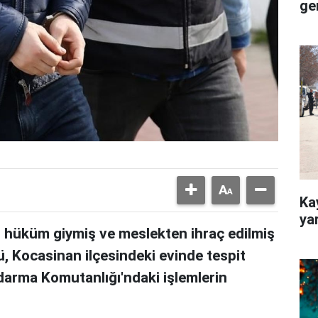
ge
Ka
yar
 hüküm giymiş ve meslekten ihraç edilmiş
ü, Kocasinan ilçesindeki evinde tespit
andarma Komutanlığı'ndaki işlemlerin