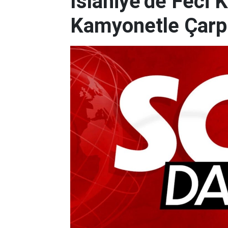
İslahiye’de Feci 
Kamyonetle Çarpış