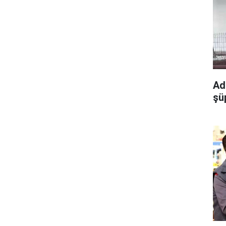
Ad
şü