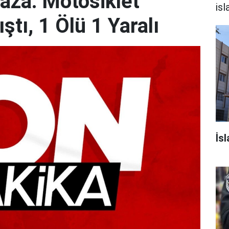
Kaza: Motosiklet
is
tı, 1 Ölü 1 Yaralı
İsl