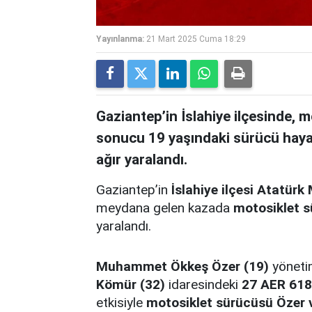
Yayınlanma:
21 Mart 2025 Cuma 18:29
Gaziantep’in İslahiye ilçesinde, 
sonucu 19 yaşındaki sürücü hayat
ağır yaralandı.
Gaziantep’in
İslahiye ilçesi Atatür
meydana gelen kazada
motosiklet s
yaralandı.
Muhammet Ökkeş Özer (19)
yöneti
Kömür (32)
idaresindeki
27 AER 618 
etkisiyle
motosiklet sürücüsü Özer v