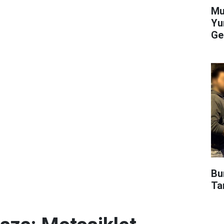
Mu
Yu
Ge
Bu
Ta