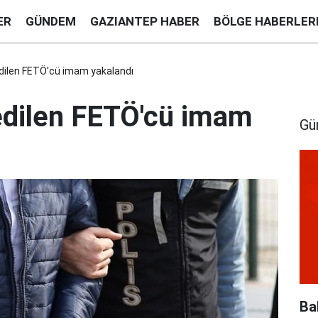
ER
GÜNDEM
GAZIANTEP HABER
BÖLGE HABERLER
edilen FETÖ'cü imam yakalandı
 edilen FETÖ'cü imam
Gü
Ba