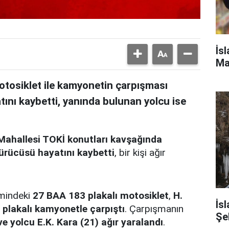
İs
Ma
motosiklet ile kamyonetin çarpışması
ını kaybetti, yanında bulunan yolcu ise
k Mahallesi TOKİ konutları kavşağında
ürücüsü hayatını kaybetti
, bir kişi ağır
mindeki
27 BAA 183 plakalı motosiklet
,
H.
İs
plakalı kamyonetle çarpıştı
. Çarpışmanın
Şe
e yolcu E.K. Kara (21) ağır yaralandı
.