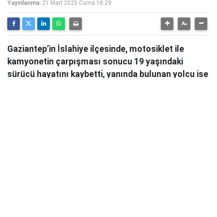
Yayınlanma:
21 Mart 2025 Cuma 18:29
Gaziantep’in İslahiye ilçesinde, motosiklet ile
kamyonetin çarpışması sonucu 19 yaşındaki
sürücü hayatını kaybetti, yanında bulunan yolcu ise
ağır yaralandı.
Gaziantep’in
İslahiye ilçesi Atatürk Mahallesi TOKİ
konutları kavşağında
meydana gelen kazada
motosiklet sürücüsü hayatını kaybetti
, bir kişi ağır
yaralandı.
Muhammet Ökkeş Özer (19)
yönetimindeki
27 BAA
183 plakalı motosiklet
,
H. Kömür (32)
idaresindeki
27 AER 618 plakalı kamyonetle çarpıştı
.
Çarpışmanın etkisiyle
motosiklet sürücüsü Özer ve
yolcu E.K. Kara (21) ağır yaralandı
.