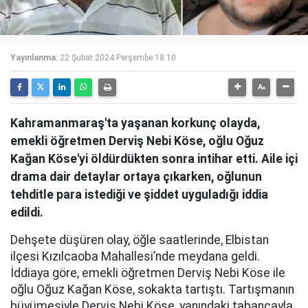
Yayınlanma:
22 Şubat 2024 Perşembe 18:10
Kahramanmaraş'ta yaşanan korkunç olayda,
emekli öğretmen Derviş Nebi Köse, oğlu Oğuz
Kağan Köse'yi öldürdükten sonra intihar etti. Aile içi
drama dair detaylar ortaya çıkarken, oğlunun
tehditle para istediği ve şiddet uyguladığı iddia
edildi.
Dehşete düşüren olay, öğle saatlerinde, Elbistan
ilçesi Kızılcaoba Mahallesi’nde meydana geldi.
İddiaya göre, emekli öğretmen Derviş Nebi Köse ile
oğlu Oğuz Kağan Köse, sokakta tartıştı. Tartışmanın
büyümesiyle Derviş Nebi Köse, yanındaki tabancayla