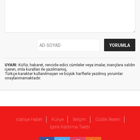
UYARI:
Küfür, hakaret, rencide edici cümleler veya imalar, inançlara saldırı
içeren, imla kuralları ile yazılmamış,
Türkçe karakter kullanılmayan ve büyük harflerle yazılmış yorumlar
onaylanmamaktadır.
islahiye Haber
Künye
İletişim
Gizlilik İlkeleri
İçerik Kaldırma Talebi