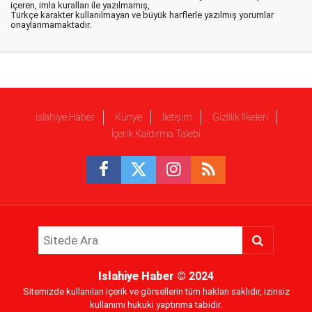
içeren, imla kuralları ile yazılmamış,
Türkçe karakter kullanılmayan ve büyük harflerle yazılmış yorumlar
onaylanmamaktadır.
islahiye Haber
Künye
İletişim
Gizlilik İlkeleri
İçerik Kaldırma Talebi
Islahiye Haber
© 2024
Sitemizde kullanılan içerik ve görsellerin tüm hakları saklıdır, izinsiz
kullanımı hukuki yaptırıma tabidir.