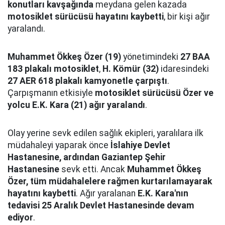
konutları kavşağında
meydana gelen kazada
motosiklet sürücüsü hayatını kaybetti
, bir kişi ağır
yaralandı.
Muhammet Ökkeş Özer (19)
yönetimindeki
27 BAA
183 plakalı motosiklet
,
H. Kömür (32)
idaresindeki
27 AER 618 plakalı kamyonetle çarpıştı
.
Çarpışmanın etkisiyle
motosiklet sürücüsü Özer ve
yolcu E.K. Kara (21) ağır yaralandı
.
Olay yerine sevk edilen sağlık ekipleri, yaralılara ilk
müdahaleyi yaparak önce
İslahiye Devlet
Hastanesine, ardından Gaziantep Şehir
Hastanesine
sevk etti. Ancak
Muhammet Ökkeş
Özer, tüm müdahalelere rağmen kurtarılamayarak
hayatını kaybetti
. Ağır yaralanan
E.K. Kara'nın
tedavisi 25 Aralık Devlet Hastanesinde devam
ediyor
.