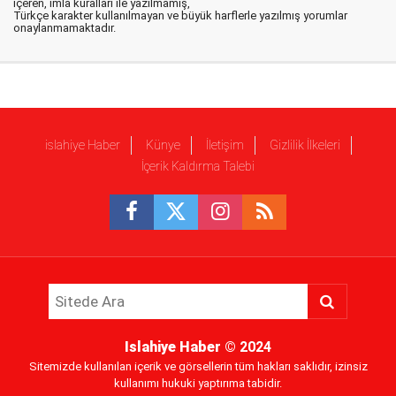
içeren, imla kuralları ile yazılmamış,
Türkçe karakter kullanılmayan ve büyük harflerle yazılmış yorumlar
onaylanmamaktadır.
islahiye Haber
Künye
İletişim
Gizlilik İlkeleri
İçerik Kaldırma Talebi
Islahiye Haber
© 2024
Sitemizde kullanılan içerik ve görsellerin tüm hakları saklıdır, izinsiz
kullanımı hukuki yaptırıma tabidir.