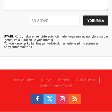
UYARI:
Küfür, hakaret, rencide edici cümleler veya imalar, inançlara saldırı
içeren, imla kuralları ile yazılmamış,
Türkçe karakter kullanılmayan ve büyük harflerle yazılmış yorumlar
onaylanmamaktadır.
islahiye Haber
Künye
İletişim
Gizlilik İlkeleri
İçerik Kaldırma Talebi