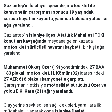
Gaziantep’in İslahiye ilçesinde, motosiklet ile
kamyonetin çarpışması sonucu 19 yaşındaki
sürücü hayatını kaybetti, yanında bulunan yolcu ise
ağır yaralandı.
Gaziantep’in
İslahiye ilçesi Atatürk Mahallesi TOKİ
konutları kavşağında
meydana gelen kazada
motosiklet sürücüsü hayatını kaybetti
, bir kişi ağır
yaralandı.
Muhammet Ökkeş Özer (19)
yönetimindeki
27 BAA
183 plakalı motosiklet
,
H. Kömür (32)
idaresindeki
27 AER 618 plakalı kamyonetle çarpıştı
.
Çarpışmanın etkisiyle
motosiklet sürücüsü Özer ve
yolcu E.K. Kara (21) ağır yaralandı
.
Olay yerine sevk edilen sağlık ekipleri, yaralılara ilk
müdahaleyi yaparak önce
İslahiye Devlet